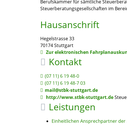
Berufskammer für sämtliche Steuerberat
Steuerberatungsgesellschaften im Bere
Hausanschrift
Hegelstrasse 33
70174
Stuttgart
Zur elektronischen Fahrplanauskun
Kontakt
(07
11) 6
19
48-0
(07
11) 6
19
48-7
03
mail@stbk-stuttgart.de
http://www.stbk-stuttgart.de
Steue
Leistungen
Einheitlichen Ansprechpartner de