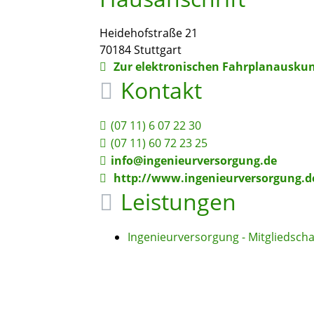
Heidehofstraße 21
70184
Stuttgart
Zur elektronischen Fahrplanauskun
Kontakt
(07
11) 6
07
22
30
(07
11) 60
72
23
25
info@ingenieurversorgung.de
http://www.ingenieurversorgung.d
Leistungen
Ingenieurversorgung - Mitgliedsch