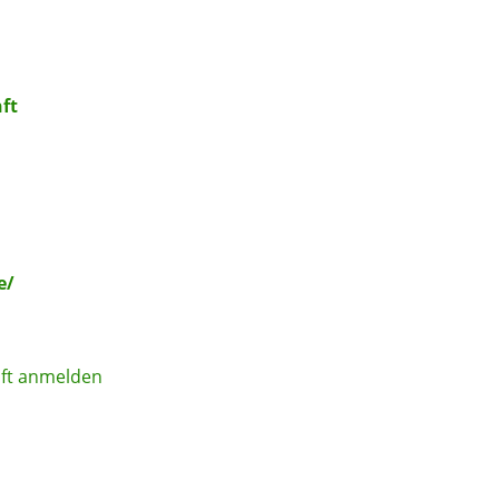
ft
e/
aft anmelden