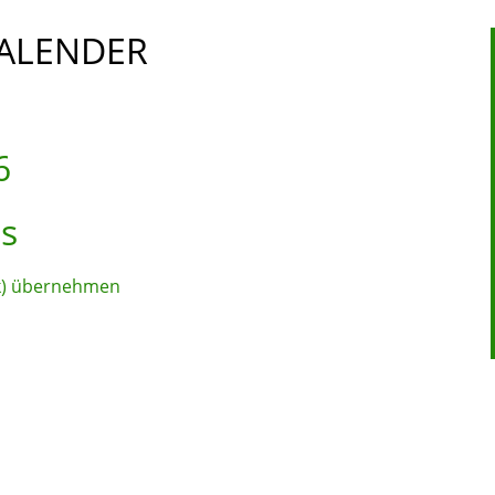
ALENDER
6
us
ok) übernehmen