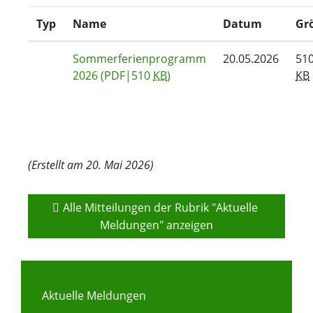
Typ
Name
Datum
Gr
Sommerferienprogramm
20.05.2026
51
2026
(PDF|510
KB
)
KB
(Erstellt am 20. Mai 2026)
Alle Mitteilungen der Rubrik "Aktuelle 
Meldungen" anzeigen
Aktuelle Meldungen