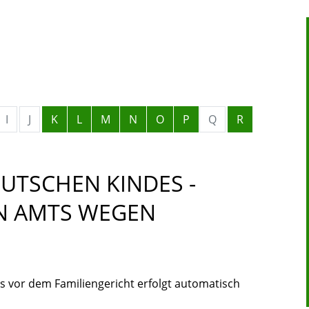
I
J
K
L
M
N
O
P
Q
R
UTSCHEN KINDES -
N AMTS WEGEN
 vor dem Familiengericht erfolgt automatisch