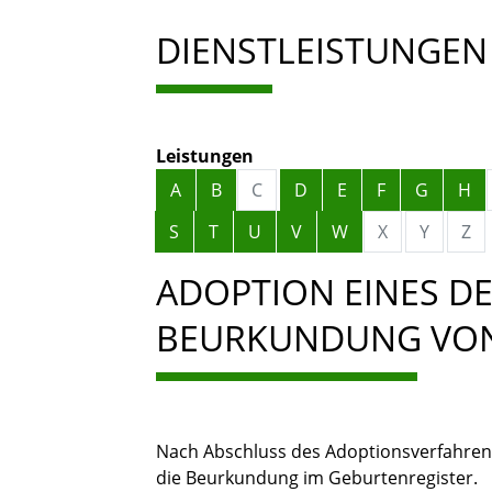
DIENSTLEISTUNGEN
Leistungen
Alphabetisches Register überspringen
A
B
C
D
E
F
G
H
S
T
U
V
W
X
Y
Z
ADOPTION EINES DE
BEURKUNDUNG VO
Nach Abschluss des Adoptionsverfahrens
die Beurkundung im Geburtenregister.