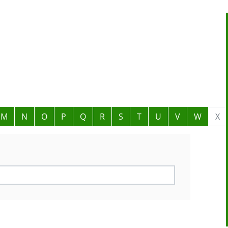
M
N
O
P
Q
R
S
T
U
V
W
X