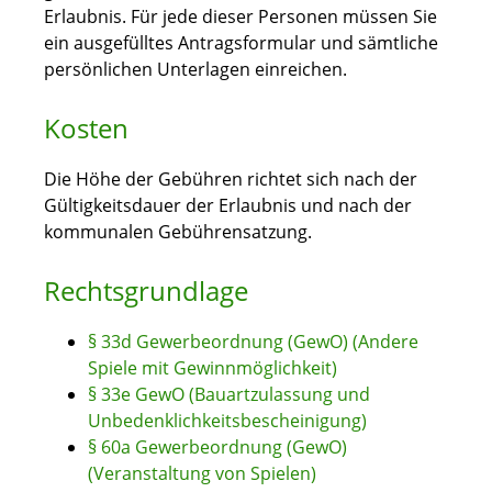
Erlaubnis. Für jede dieser Personen müssen Sie
ein ausgefülltes Antragsformular und sämtliche
persönlichen Unterlagen einreichen.
Kosten
Die Höhe der Gebühren richtet sich nach der
Gültigkeitsdauer der Erlaubnis und nach der
kommunalen Gebührensatzung.
Rechtsgrundlage
§ 33d Gewerbeordnung (GewO) (Andere
Spiele mit Gewinnmöglichkeit)
§ 33e GewO (Bauartzulassung und
Unbedenklichkeitsbescheinigung)
§ 60a Gewerbeordnung (GewO)
(Veranstaltung von Spielen)