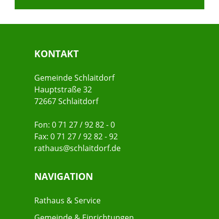
KONTAKT
Gemeinde Schlaitdorf
Hauptstraße 32
72667 Schlaitdorf
Fon: 0 71 27 / 92 82 - 0
Fax: 0 71 27 / 92 82 - 92
rathaus@schlaitdorf.de
NAVIGATION
Rathaus & Service
Gemeinde & Einrichtungen