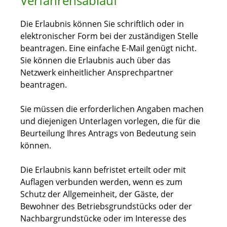
Verfahrensablauf
Die Erlaubnis können Sie schriftlich oder in
elektronischer Form bei der zuständigen Stelle
beantragen. Eine einfache E-Mail genügt nicht.
Sie können die Erlaubnis auch über das
Netzwerk einheitlicher Ansprechpartner
beantragen.
Sie müssen die erforderlichen Angaben machen
und diejenigen Unterlagen vorlegen, die für die
Beurteilung Ihres Antrags von Bedeutung sein
können.
Die Erlaubnis kann befristet erteilt oder mit
Auflagen verbunden werden, wenn es zum
Schutz der Allgemeinheit, der Gäste, der
Bewohner des Betriebsgrundstücks oder der
Nachbargrundstücke oder im Interesse des