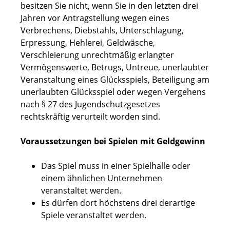
besitzen Sie nicht, wenn Sie in den letzten drei
Jahren vor Antragstellung wegen eines
Verbrechens, Diebstahls, Unterschlagung,
Erpressung, Hehlerei, Geldwäsche,
Verschleierung unrechtmäßig erlangter
Vermögenswerte, Betrugs, Untreue, unerlaubter
Veranstaltung eines Glücksspiels, Beteiligung am
unerlaubten Glücksspiel oder wegen Vergehens
nach § 27 des Jugendschutzgesetzes
rechtskräftig verurteilt worden sind.
Voraussetzungen bei Spielen mit Geldgewinn
Das Spiel muss in einer Spielhalle oder
einem ähnlichen Unternehmen
veranstaltet werden.
Es dürfen dort höchstens drei derartige
Spiele veranstaltet werden.