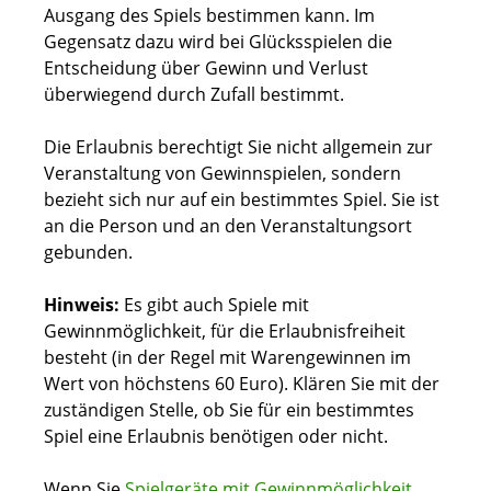
Ausgang des Spiels bestimmen kann. Im
Gegensatz dazu wird bei Glücksspielen die
Entscheidung über Gewinn und Verlust
überwiegend durch Zufall bestimmt.
Die Erlaubnis berechtigt Sie nicht allgemein zur
Veranstaltung von Gewinnspielen, sondern
bezieht sich nur auf ein bestimmtes Spiel. Sie ist
an die Person und an den Veranstaltungsort
gebunden.
Hinweis:
Es gibt auch Spiele mit
Gewinnmöglichkeit, für die Erlaubnisfreiheit
besteht (in der Regel mit Warengewinnen im
Wert von höchstens 60 Euro).
Klären Sie mit der
zuständigen Stelle, ob Sie für ein bestimmtes
Spiel eine Erlaubnis benötigen oder nicht.
Wenn Sie
Spielgeräte mit Gewinnmöglichkeit