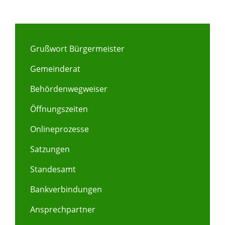
Grußwort Bürgermeister
Gemeinderat
Behördenwegweiser
Öffnungszeiten
Onlineprozesse
Satzungen
Standesamt
Bankverbindungen
Ansprechpartner