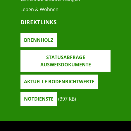
Leben & Wohnen
DIREKTLINKS
BRENNHOLZ
STATUSABFRAGE
AUSWEISDOKUMENTE
AKTUELLE BODENRICHTWERTE
NOTDIENSTE
(397
KB
)