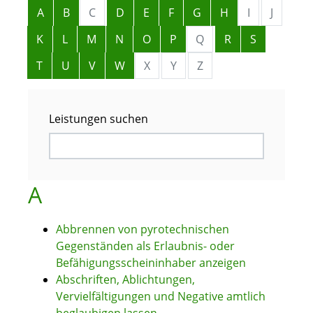
Alphabetisches Register überspringen
A
B
C
D
E
F
G
H
I
J
K
L
M
N
O
P
Q
R
S
T
U
V
W
X
Y
Z
Leistungen suchen
A
Abbrennen von pyrotechnischen
Gegenständen als Erlaubnis- oder
Befähigungsscheininhaber anzeigen
Abschriften, Ablichtungen,
Vervielfältigungen und Negative amtlich