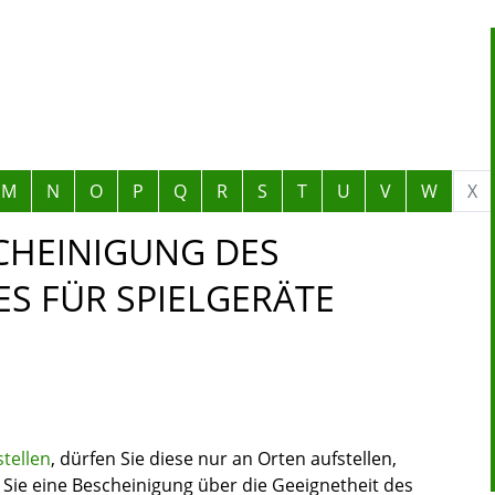
M
N
O
P
Q
R
S
T
U
V
W
X
CHEINIGUNG DES
S FÜR SPIELGERÄTE
tellen
, dürfen Sie diese nur an Orten aufstellen,
 Sie eine Bescheinigung über die Geeignetheit des