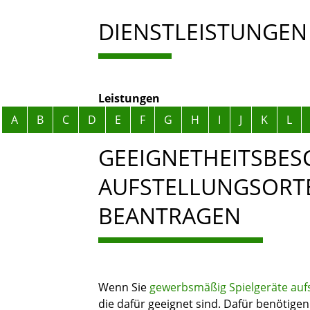
DIENSTLEISTUNGEN
Leistungen
Alphabetisches Register überspringen
A
B
C
D
E
F
G
H
I
J
K
L
GEEIGNETHEITSBES
AUFSTELLUNGSORTE
BEANTRAGEN
Wenn Sie
gewerbsmäßig Spielgeräte aufs
die dafür geeignet sind. Dafür benötigen