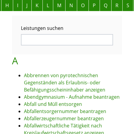
Alphabetisches Register überspringen
H
I
J
K
L
M
N
O
P
Q
R
S
Leistungen suchen
A
Abbrennen von pyrotechnischen
Gegenständen als Erlaubnis- oder
Befähigungsscheininhaber anzeigen
Abendgymnasium - Aufnahme beantragen
Abfall und Müll entsorgen
Abfallentsorgernummer beantragen
Abfallerzeugernummer beantragen
Abfallwirtschaftliche Tätigkeit nach
Kreislaufwirtschaftsgesetz anzeigen