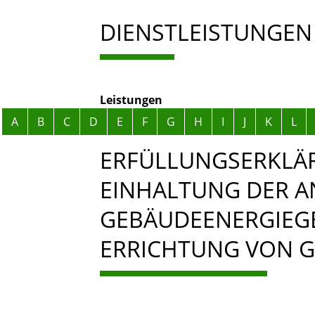
DIENSTLEISTUNGEN
Leistungen
Alphabetisches Register überspringen
A
B
C
D
E
F
G
H
I
J
K
L
ERFÜLLUNGSERKLÄR
EINHALTUNG DER 
GEBÄUDEENERGIEGE
ERRICHTUNG VON 