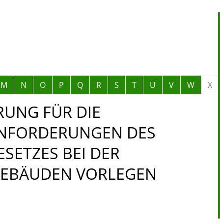
M
N
O
P
Q
R
S
T
U
V
W
X
UNG FÜR DIE
ANFORDERUNGEN DES
SETZES BEI DER
GEBÄUDEN VORLEGEN