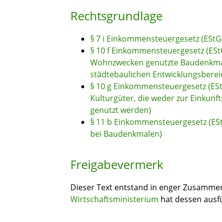
Rechtsgrundlage
§ 7 i Einkommensteuergesetz (ESt
§ 10 f Einkommensteuergesetz (ESt
Wohnzwecken genutzte Baudenkmal
städtebaulichen Entwicklungsberei
§ 10 g Einkommensteuergesetz (ESt
Kulturgüter, die weder zur Einkun
genutzt werden)
§ 11 b Einkommensteuergesetz (ES
bei Baudenkmalen)
Freigabevermerk
Dieser Text entstand in enger Zusammena
Wirtschaftsministerium
hat dessen ausfü