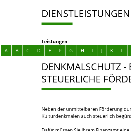
DIENSTLEISTUNGEN
Leistungen
Alphabetisches Register überspringen
A
B
C
D
E
F
G
H
I
J
K
L
DENKMALSCHUTZ - 
STEUERLICHE FÖR
Neben der unmittelbaren Förderung durc
Kulturdenkmalen auch steuerlich begüns
Dafür müssen Sie Ihrem Finanzamt eine b