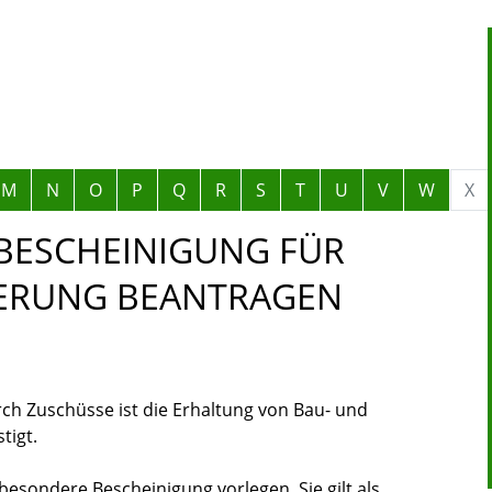
M
N
O
P
Q
R
S
T
U
V
W
X
BESCHEINIGUNG FÜR
DERUNG BEANTRAGEN
h Zuschüsse ist die Erhaltung von Bau- und
tigt.
esondere Bescheinigung vorlegen. Sie gilt als