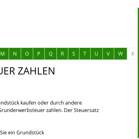
M
N
O
P
Q
R
S
T
U
V
W
X
ER ZAHLEN
ndstück kaufen oder durch andere
Grunderwerbsteuer zahlen. Der Steuersatz
 Sie ein Grundstück