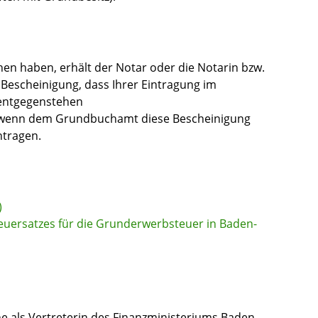
en haben, erhält der Notar oder die Notarin bzw.
escheinigung, dass Ihrer Eintragung im
 entgegenstehen
t wenn dem Grundbuchamt diese Bescheinigung
ntragen.
)
teuersatzes für die Grunderwerbsteuer in Baden-
he als Vertreterin des Finanzministeriums Baden-