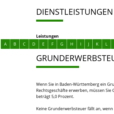
DIENSTLEISTUNGEN
Leistungen
Alphabetisches Register überspringen
A
B
C
D
E
F
G
H
I
J
K
L
GRUNDERWERBSTEU
Wenn Sie in Baden-Württemberg ein Gru
Rechtsgeschäfte erwerben, müssen Sie 
beträgt 5,0 Prozent.
Keine Grunderwerbsteuer fällt an, wenn