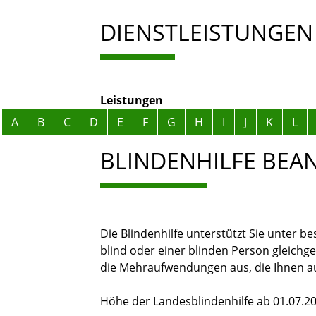
DIENSTLEISTUNGEN
Leistungen
Alphabetisches Register überspringen
A
B
C
D
E
F
G
H
I
J
K
L
BLINDENHILFE BEA
Die Blindenhilfe unterstützt Sie unter b
blind oder einer blinden Person gleichge
die Mehraufwendungen aus, die Ihnen au
Höhe der Landesblindenhilfe ab 01.07.20