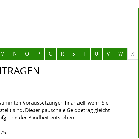
M
N
O
P
Q
R
S
T
U
V
W
X
NTRAGEN
estimmten Voraussetzungen finanziell, wenn Sie
stellt sind. Dieser pauschale Geldbetrag gleicht
fgrund der Blindheit entstehen.
25: