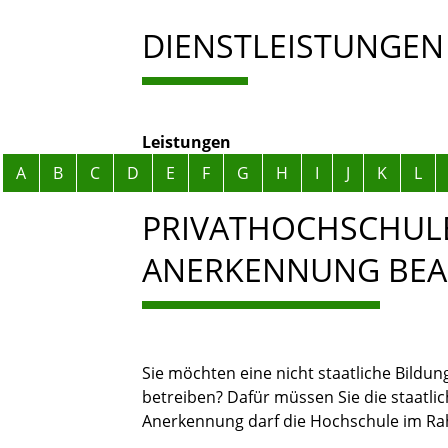
DIENSTLEISTUNGEN
Leistungen
Alphabetisches Register überspringen
A
B
C
D
E
F
G
H
I
J
K
L
PRIVATHOCHSCHULE
ANERKENNUNG BE
Sie möchten eine nicht staatliche Bildu
betreiben? Dafür müssen Sie die staatli
Anerkennung darf die Hochschule im R