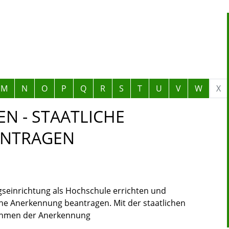
M
N
O
P
Q
R
S
T
U
V
W
X
N - STAATLICHE
ANTRAGEN
ngseinrichtung als Hochschule errichten und
che Anerkennung beantragen. Mit der staatlichen
ahmen der Anerkennung