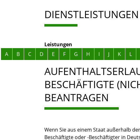
DIENSTLEISTUNGEN
Leistungen
Alphabetisches Register überspringen
A
B
C
D
E
F
G
H
I
J
K
L
AUFENTHALTSERLAUB
BESCHÄFTIGTE (NIC
BEANTRAGEN
Wenn Sie aus einem Staat außerhalb de
Beschäftigte oder -Beschäftigter in Deu