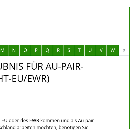
M
N
O
P
Q
R
S
T
U
V
W
X
NIS FÜR AU-PAIR-
HT-EU/EWR)
r EU oder des EWR kommen und als Au-pair-
tschland arbeiten möchten, benötigen Sie