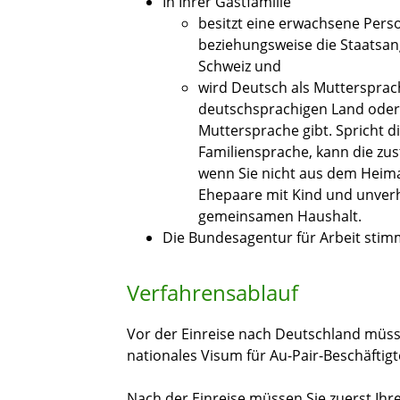
In Ihrer Gastfamilie
besitzt eine erwachsene Pers
beziehungsweise die Staatsan
Schweiz und
wird Deutsch als Muttersprac
deutschsprachigen Land oder 
Muttersprache gibt. Spricht di
Familiensprache, kann die zus
wenn Sie nicht aus dem Heima
Ehepaare mit Kind und unverh
gemeinsamen Haushalt.
Die Bundesagentur für Arbeit stimm
Verfahrensablauf
Vor der Einreise nach Deutschland müsse
nationales Visum für Au-Pair-Beschäftig
Nach der Einreise müssen Sie zuerst Ih