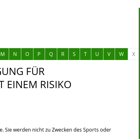
M
N
O
P
Q
R
S
T
U
V
W
X
GUNG FÜR
 EINEM RISIKO
. Sie werden nicht zu Zwecken des Sports oder