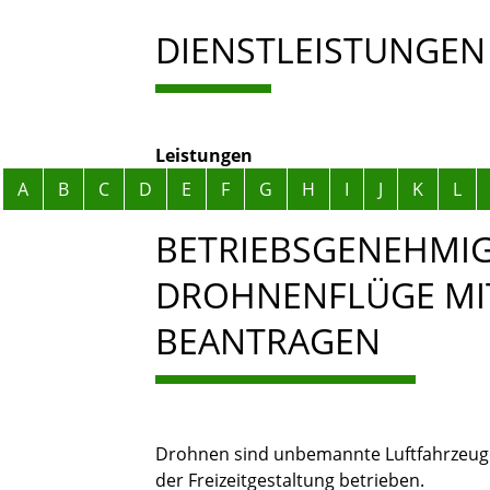
DIENSTLEISTUNGEN
Leistungen
Alphabetisches Register überspringen
A
B
C
D
E
F
G
H
I
J
K
L
BETRIEBSGENEHMI
DROHNENFLÜGE MIT
BEANTRAGEN
Drohnen sind unbemannte Luftfahrzeuge
der Freizeitgestaltung betrieben.