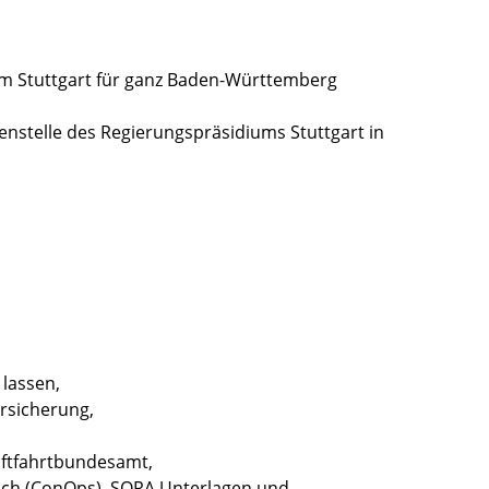
um Stuttgart für ganz Baden-Württemberg
ßenstelle des Regierungspräsidiums Stuttgart in
 lassen,
ersicherung,
ftfahrtbundesamt,
uch (ConOps), SORA Unterlagen und