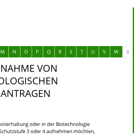
M
N
O
P
Q
R
S
T
U
V
W
X
UFNAHME VON
IOLOGISCHEN
EANTRAGEN
hstierhaltung oder in der Biotechnologie
r Schutzstufe 3 oder 4 aufnehmen möchten,