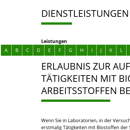
DIENSTLEISTUNGEN
Leistungen
Alphabetisches Register überspringen
A
B
C
D
E
F
G
H
I
J
K
L
ERLAUBNIS ZUR A
TÄTIGKEITEN MIT B
ARBEITSSTOFFEN B
Wenn Sie in Laboratorien, in der Versuc
erstmalig Tätigkeiten mit Biostoffen de