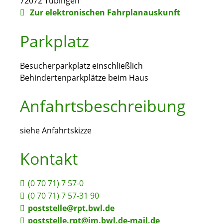
72072
Tübingen
Zur elektronischen Fahrplanauskunft
Parkplatz
Besucherparkplatz einschließlich
Behindertenparkplätze beim Haus
Anfahrtsbeschreibung
siehe Anfahrtskizze
Kontakt
(0
70
71) 7
57-0
(0
70
71) 7
57-31
90
poststelle@rpt.bwl.de
poststelle.rpt@im.bwl.de-mail.de