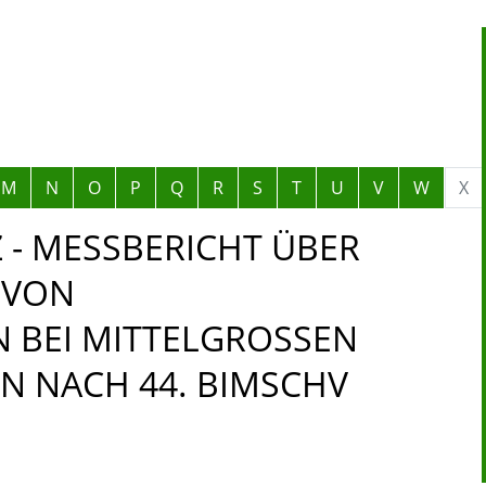
M
N
O
P
Q
R
S
T
U
V
W
X
 - MESSBERICHT ÜBER
 VON
BEI MITTELGROSSEN F
NACH 44. BIMSCHV E