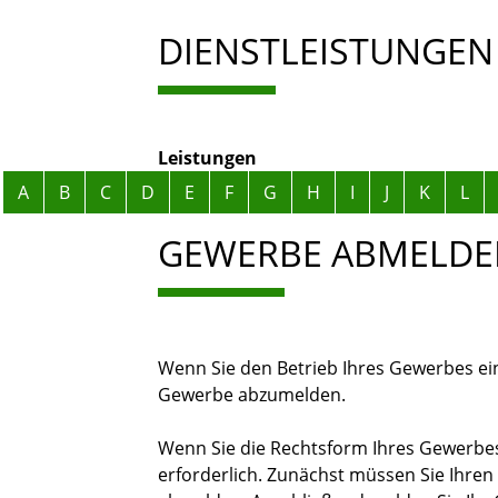
DIENSTLEISTUNGEN
Leistungen
Alphabetisches Register überspringen
A
B
C
D
E
F
G
H
I
J
K
L
GEWERBE ABMELDE
Wenn Sie den Betrieb Ihres Gewerbes eins
Gewerbe abzumelden.
Wenn Sie die Rechtsform Ihres Gewerbes
erforderlich. Zunächst müssen Sie Ihren