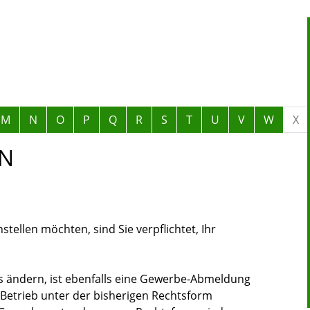
M
N
O
P
Q
R
S
T
U
V
W
X
N
tellen möchten, sind Sie verpflichtet, Ihr
 ändern, ist ebenfalls eine Gewerbe-Abmeldung
 Betrieb unter der bisherigen Rechtsform