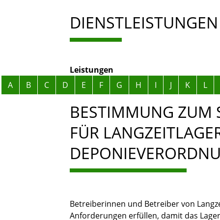
DIENSTLEISTUNGEN
Leistungen
Alphabetisches Register überspringen
A
B
C
D
E
F
G
H
I
J
K
L
BESTIMMUNG ZUM 
FÜR LANGZEITLAGE
DEPONIEVERORDNU
Betreiberinnen und Betreiber von Langz
Anforderungen erfüllen, damit das Lager 