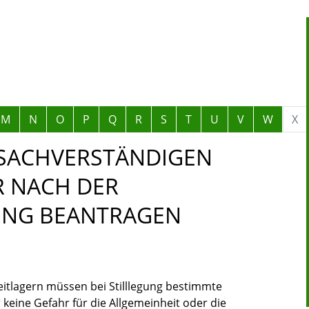
M
N
O
P
Q
R
S
T
U
V
W
X
SACHVERSTÄNDIGEN
R NACH DER
NG BEANTRAGEN
eitlagern müssen bei Stilllegung bestimmte
keine Gefahr für die Allgemeinheit oder die