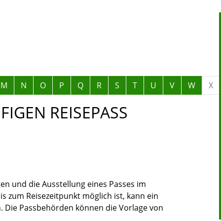
M
N
O
P
Q
R
S
T
U
V
W
X
UFIGEN REISEPASS
en und die Ausstellung eines Passes im
is zum Reisezeitpunkt möglich ist, kann ein
.
Die Passbehörden können die Vorlage von