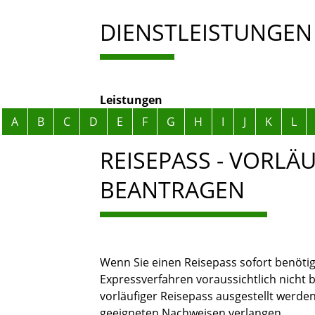
DIENSTLEISTUNGEN
Leistungen
Alphabetisches Register überspringen
A
B
C
D
E
F
G
H
I
J
K
L
REISEPASS - VORLÄ
BEANTRAGEN
Wenn Sie einen Reisepass sofort benötig
Expressverfahren voraussichtlich nicht b
vorläufiger Reisepass ausgestellt werden
geeigneten Nachweisen verlangen.