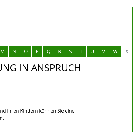
M
N
O
P
Q
R
S
T
U
V
W
X
UNG IN ANSPRUCH
und Ihren Kindern können Sie eine
n.