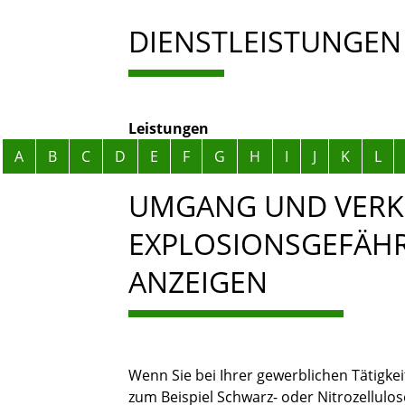
DIENSTLEISTUNGEN
Leistungen
Alphabetisches Register überspringen
A
B
C
D
E
F
G
H
I
J
K
L
UMGANG UND VERK
EXPLOSIONSGEFÄHR
ANZEIGEN
Wenn Sie bei Ihrer gewerblichen Tätigkei
zum Beispiel Schwarz- oder Nitrozellul