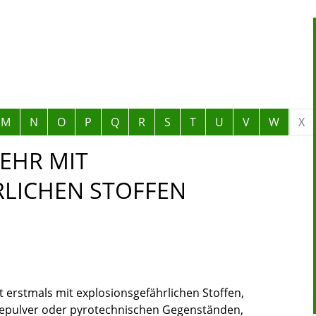
M
N
O
P
Q
R
S
T
U
V
W
X
EHR MIT
LICHEN STOFFEN
t erstmals mit explosionsgefährlichen Stoffen,
osepulver oder pyrotechnischen Gegenständen,