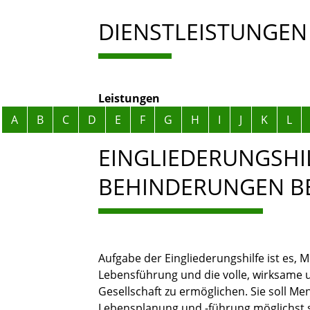
DIENSTLEISTUNGEN
Leistungen
Alphabetisches Register überspringen
A
B
C
D
E
F
G
H
I
J
K
L
EINGLIEDERUNGSHI
BEHINDERUNGEN B
Aufgabe der Eingliederungshilfe ist es,
Lebensführung und die volle, wirksame u
Gesellschaft zu ermöglichen. Sie soll M
Lebensplanung und -führung möglichst 