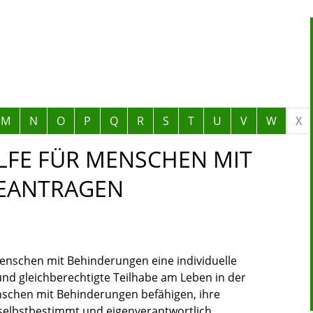
M
N
O
P
Q
R
S
T
U
V
W
X
LFE FÜR MENSCHEN MIT
EANTRAGEN
 Menschen mit Behinderungen eine individuelle
nd gleichberechtigte Teilhabe am Leben in der
enschen mit Behinderungen befähigen, ihre
selbstbestimmt und eigenverantwortlich