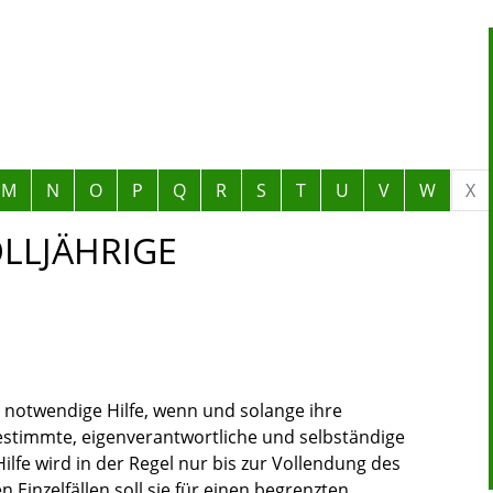
M
N
O
P
Q
R
S
T
U
V
W
X
OLLJÄHRIGE
d notwendige Hilfe, wenn und solange ihre
estimmte, eigenverantwortliche und selbständige
ilfe wird in der Regel nur bis zur Vollendung des
 Einzelfällen soll sie für einen begrenzten