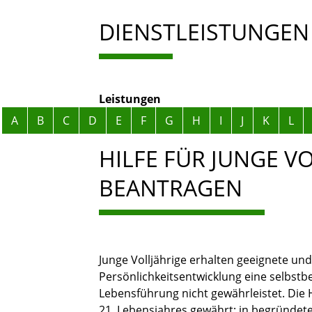
DIENSTLEISTUNGEN
Leistungen
Alphabetisches Register überspringen
A
B
C
D
E
F
G
H
I
J
K
L
HILFE FÜR JUNGE V
BEANTRAGEN
Junge Volljährige erhalten geeignete un
Persönlichkeitsentwicklung eine selbstb
Lebensführung nicht gewährleistet. Die H
21. Lebensjahres gewährt; in begründeten