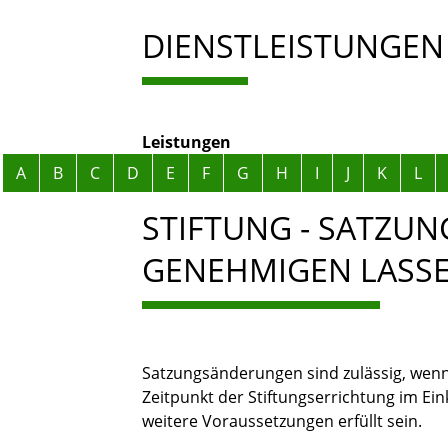
DIENSTLEISTUNGEN
Leistungen
Alphabetisches Register überspringen
A
B
C
D
E
F
G
H
I
J
K
L
STIFTUNG - SATZU
GENEHMIGEN LASS
Satzungsänderungen sind zulässig, wenn 
Zeitpunkt der Stiftungserrichtung im Ei
weitere Voraussetzungen erfüllt sein.