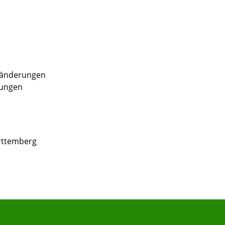
sänderungen
rungen
rttemberg