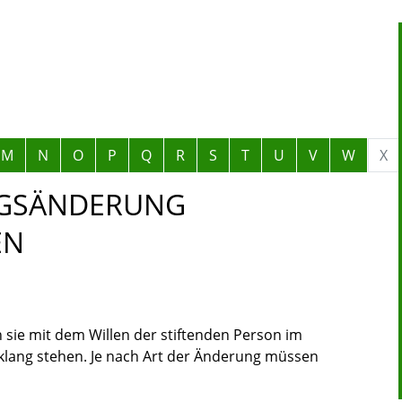
M
N
O
P
Q
R
S
T
U
V
W
X
NGSÄNDERUNG
EN
sie mit dem Willen der stiftenden Person im
nklang stehen. Je nach Art der Änderung müssen