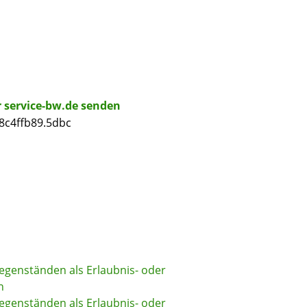
r service-bw.de senden
8c4ffb89.5dbc
genständen als Erlaubnis- oder
n
genständen als Erlaubnis- oder