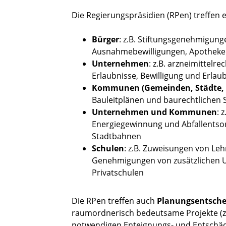
Die Regierungspräsidien (RPen) treffen e
Bürger
: z.B. Stiftungsgenehmigun
Ausnahmebewilligungen, Apotheke
Unternehmen
: z.B. arzneimittelr
Erlaubnisse, Bewilligung und Erl
Kommunen (Gemeinden, Städte, 
Bauleitplänen und baurechtlichen
Unternehmen und Kommunen
: 
Energiegewinnung und Abfallentsor
Stadtbahnen
Schulen
: z.B. Zuweisungen von Le
Genehmigungen von zusätzlichen 
Privatschulen
Die RPen treffen auch
Planungsentsch
raumordnerisch bedeutsame Projekte (z
notwendigen Enteignungs- und Entschädi