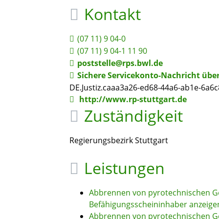
Kontakt
(07
11) 9
04-0
(07
11) 9
04-1
11
90
poststelle@rps.bwl.de
Sichere Servicekonto-Nachricht übe
DE.Justiz.caaa3a26-ed68-44a6-ab1e-6a6c
http://www.rp-stuttgart.de
Zuständigkeit
Regierungsbezirk Stuttgart
Leistungen
Abbrennen von pyrotechnischen Ge
Befähigungsscheininhaber anzeige
Abbrennen von pyrotechnischen Ge