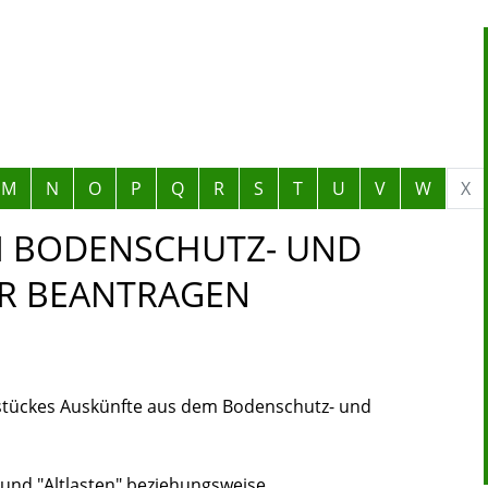
M
N
O
P
Q
R
S
T
U
V
W
X
M BODENSCHUTZ- UND
ER BEANTRAGEN
dstückes Auskünfte aus dem Bodenschutz- und
" und "Altlasten" beziehungsweise