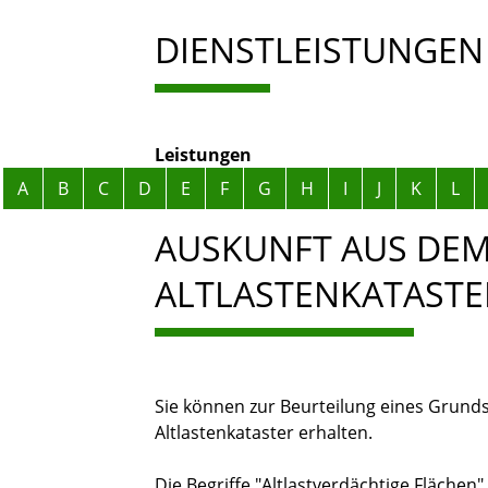
DIENSTLEISTUNGEN
Leistungen
Alphabetisches Register überspringen
A
B
C
D
E
F
G
H
I
J
K
L
AUSKUNFT AUS DE
ALTLASTENKATAST
Sie können zur Beurteilung eines Grun
Altlastenkataster erhalten.
Die Begriffe "Altlastverdächtige Flächen