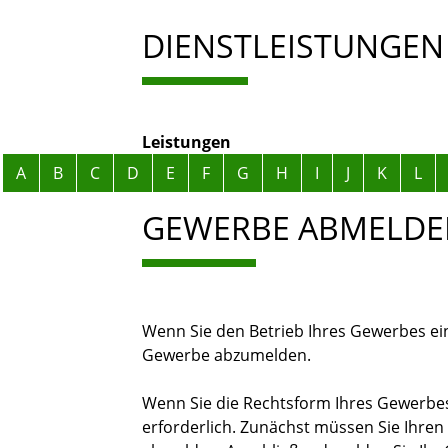
DIENSTLEISTUNGEN
Leistungen
Alphabetisches Register überspringen
A
B
C
D
E
F
G
H
I
J
K
L
GEWERBE ABMELDE
Wenn Sie den Betrieb Ihres Gewerbes eins
Gewerbe abzumelden.
Wenn Sie die Rechtsform Ihres Gewerbes
erforderlich. Zunächst müssen Sie Ihren