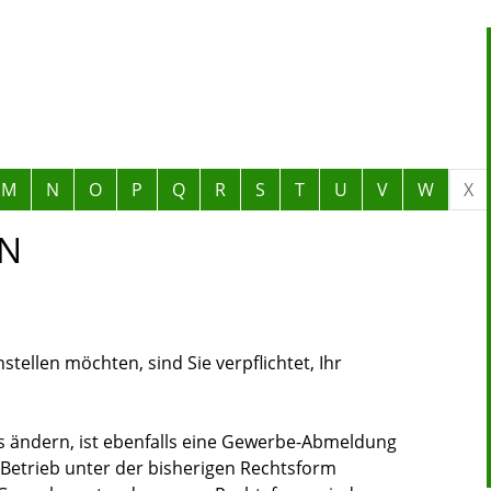
M
N
O
P
Q
R
S
T
U
V
W
X
N
tellen möchten, sind Sie verpflichtet, Ihr
 ändern, ist ebenfalls eine Gewerbe-Abmeldung
 Betrieb unter der bisherigen Rechtsform