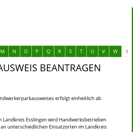
M
N
O
P
Q
R
S
T
U
V
W
X
USWEIS BEANTRAGEN
andwerkerparkausweises erfolgt einheitlich ab
 Landkreis Esslingen wird Handwerksbetrieben
g an unterschiedlichen Einsatzorten im Landkreis