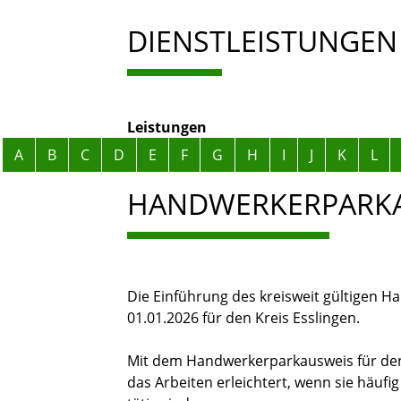
DIENSTLEISTUNGEN
Leistungen
Alphabetisches Register überspringen
A
B
C
D
E
F
G
H
I
J
K
L
HANDWERKERPARKA
Die Einführung des kreisweit gültigen H
01.01.2026 für den Kreis Esslingen.
Mit dem Handwerkerparkausweis für den
das Arbeiten erleichtert, wenn sie häufi