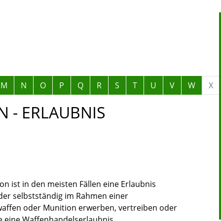
M
N
O
P
Q
R
S
T
U
V
W
X
 - ERLAUBNIS
 ist in den meisten Fällen eine Erlaubnis
oder selbstständig im Rahmen einer
affen oder Munition erwerben, vertreiben oder
e eine Waffenhandelserlaubnis.