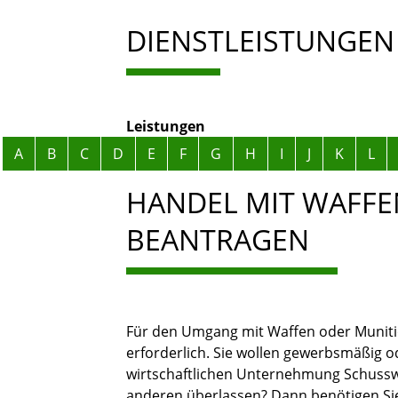
DIENSTLEISTUNGEN
Leistungen
Alphabetisches Register überspringen
A
B
C
D
E
F
G
H
I
J
K
L
HANDEL MIT WAFFEN
BEANTRAGEN
Für den Umgang mit Waffen oder Munition
erforderlich. Sie wollen gewerbsmäßig 
wirtschaftlichen Unternehmung Schussw
anderen überlassen? Dann benötigen Si