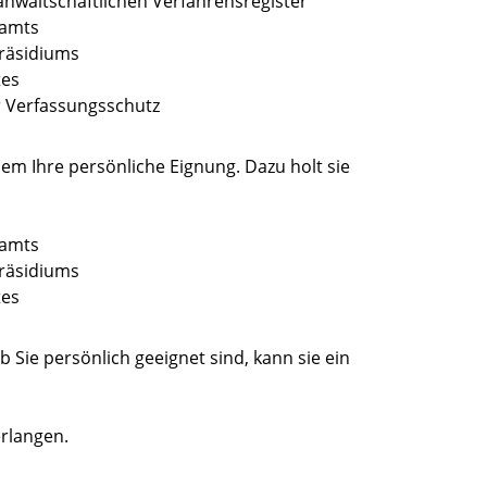
anwaltschaftlichen Verfahrensregister
lamts
räsidiums
tes
 Verfassungsschutz
dem Ihre
persönliche Eignung.
D
azu holt sie
lamts
räsidiums
tes
 Sie persönlich geeignet sind, kann sie
ein
erlangen.