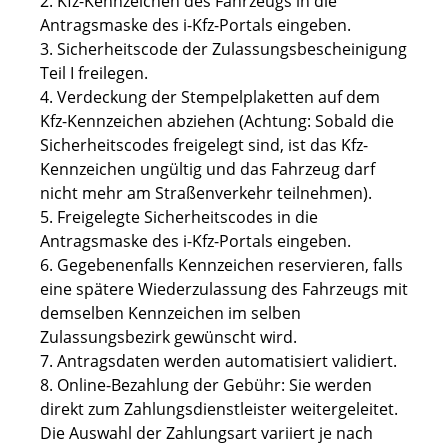
2.
Kfz-Kennzeichen des Fahrzeugs in die
Antragsmaske des
i-Kfz-Portals eingeben.
3. Sicherheits
code
der Zulassungsbescheinigung
Teil
I
freilegen.
4. Verdeckung der Stempelplaketten auf dem
Kfz-Kennzeichen abziehen (Achtung: Sobald die
Sicherheits
codes
freigelegt sind, ist das
Kfz-
Kennzeichen ungültig und das Fahrzeug darf
nicht mehr am Straßenverkehr teilnehmen).
5. Freigelegte Sicherheits
codes
in die
Antragsmaske des
i-Kfz-Portals eingeben.
6.
Gegebenenfalls
Kennzeichen reservieren, falls
eine spätere Wiederzulassung des Fahrzeugs mit
demselben Kennzeichen im selben
Zulassungsbezirk gewünscht wird.
7. Antragsdaten werden automatisiert validiert.
8. Online-Bezahlung der Gebühr: Sie werden
direkt zum Zahlungsdienstleister weitergeleitet.
Die Auswahl der Zahlungsart variiert je nach