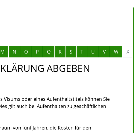
M
N
O
P
Q
R
S
T
U
V
W
X
RKLÄRUNG ABGEBEN
s Visums oder eines Aufenthaltstitels können Sie
ies gilt auch bei Aufenthalten zu geschäftlichen
traum von fünf Jahren, die Kosten für den