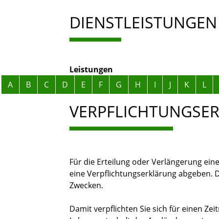
DIENSTLEISTUNGEN
Leistungen
Alphabetisches Register überspringen
A
B
C
D
E
F
G
H
I
J
K
L
VERPFLICHTUNGSE
Für die Erteilung oder Verlängerung eine
eine Verpflichtungserklärung abgeben.
D
Zwecken.
Damit verpflichten Sie sich für einen Zei