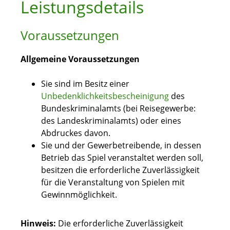
Leistungsdetails
Voraussetzungen
Allgemeine Voraussetzungen
Sie sind im Besitz einer
Unbedenklichkeitsbescheinigung
des
Bundeskriminalamts (bei Reisegewerbe:
des Landeskriminalamts) oder eines
Abdruckes davon.
Sie und der Gewerbetreibende, in dessen
Betrieb das Spiel veranstaltet werden soll,
besitzen die erforderliche Zuverlässigkeit
für die Veranstaltung von Spielen mit
Gewinnmöglichkeit.
Hinweis:
Die erforderliche Zuverlässigkeit