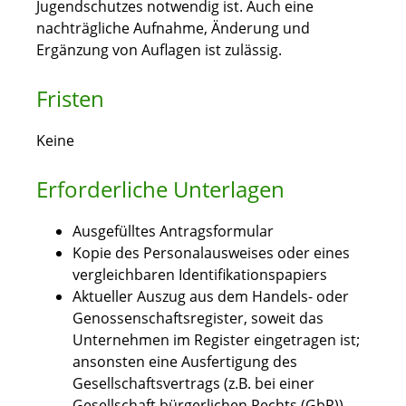
Jugendschutzes notwendig ist. Auch eine
nachträgliche Aufnahme, Änderung und
Ergänzung von Auflagen ist zulässig.
Fristen
Keine
Erforderliche Unterlagen
Ausgefülltes Antragsformular
Kopie des Personalausweises oder eines
vergleichbaren Identifikationspapiers
Aktueller Auszug aus dem Handels- oder
Genossenschaftsregister, soweit das
Unternehmen im Register eingetragen ist;
ansonsten eine Ausfertigung des
Gesellschaftsvertrags (z.B. bei einer
Gesellschaft bürgerlichen Rechts (GbR))