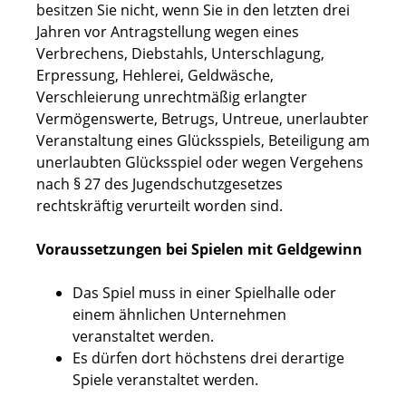
besitzen Sie nicht, wenn Sie in den letzten drei
Jahren vor Antragstellung wegen eines
Verbrechens, Diebstahls, Unterschlagung,
Erpressung, Hehlerei, Geldwäsche,
Verschleierung unrechtmäßig erlangter
Vermögenswerte, Betrugs, Untreue, unerlaubter
Veranstaltung eines Glücksspiels, Beteiligung am
unerlaubten Glücksspiel oder wegen Vergehens
nach § 27 des Jugendschutzgesetzes
rechtskräftig verurteilt worden sind.
Voraussetzungen bei Spielen mit Geldgewinn
Das Spiel muss in einer Spielhalle oder
einem ähnlichen Unternehmen
veranstaltet werden.
Es dürfen dort höchstens drei derartige
Spiele veranstaltet werden.