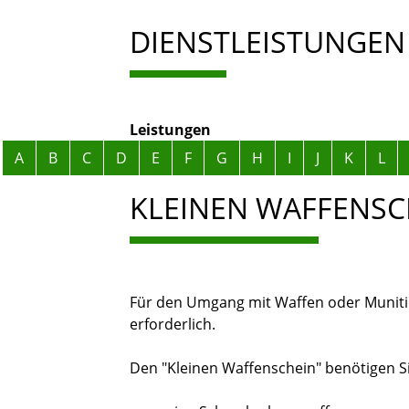
DIENSTLEISTUNGEN
Leistungen
Alphabetisches Register überspringen
A
B
C
D
E
F
G
H
I
J
K
L
KLEINEN WAFFENSC
Für den Umgang mit Waffen oder Munition
erforderlich.
Den "Kleinen Waffenschein" benötigen Sie