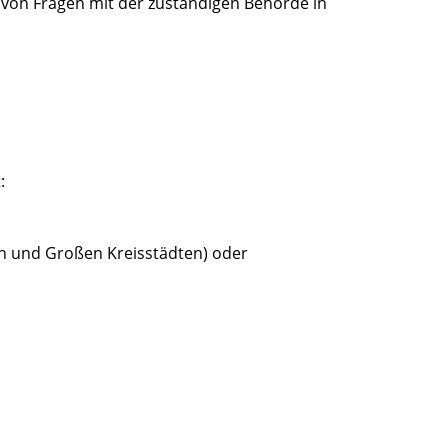
g von Fragen mit der zuständigen Behörde in
:
en und Großen Kreisstädten) oder