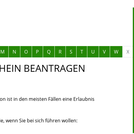
M
N
O
P
Q
R
S
T
U
V
W
X
HEIN BEANTRAGEN
 ist in den meisten Fällen eine Erlaubnis
, wenn Sie bei sich führen wollen: