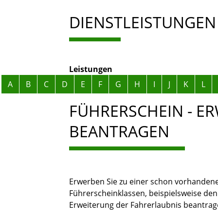
DIENSTLEISTUNGEN
Leistungen
Alphabetisches Register überspringen
A
B
C
D
E
F
G
H
I
J
K
L
FÜHRERSCHEIN - E
BEANTRAGEN
Erwerben Sie zu einer schon vorhanden
Führerscheinklassen, beispielsweise de
Erweiterung der Fahrerlaubnis beantrag