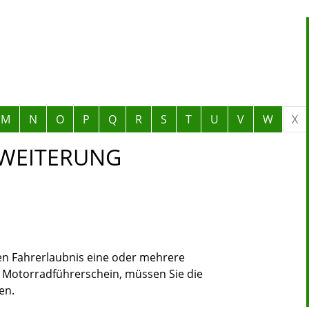
M
N
O
P
Q
R
S
T
U
V
W
X
RWEITERUNG
en Fahrerlaubnis eine oder mehrere
n Motorradführerschein, müssen Sie die
en.