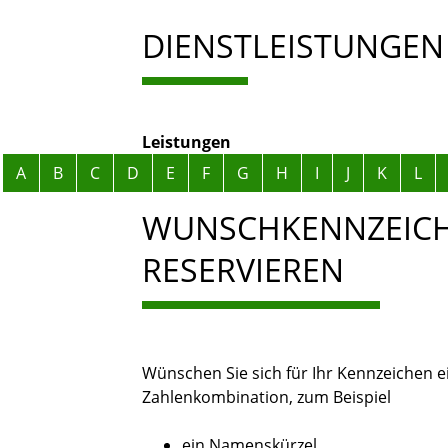
DIENSTLEISTUNGEN
Leistungen
Alphabetisches Register überspringen
A
B
C
D
E
F
G
H
I
J
K
L
WUNSCHKENNZEICH
RESERVIEREN
Wünschen Sie sich für Ihr Kennzeichen 
Zahlenkombination, zum Beispiel
ein Namenskürzel,