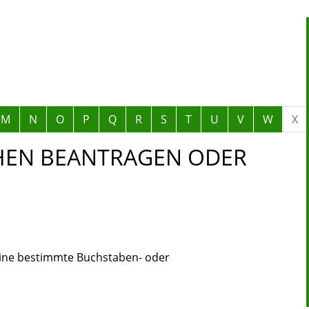
M
N
O
P
Q
R
S
T
U
V
W
X
EN BEANTRAGEN ODER
eine bestimmte Buchstaben- oder