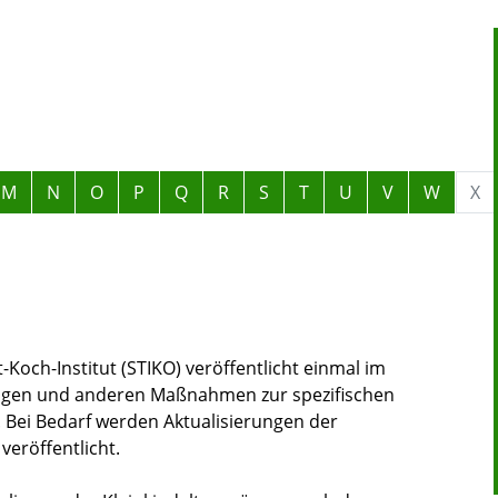
M
N
O
P
Q
R
S
T
U
V
W
X
N
och-Institut (STIKO) veröffentlicht einmal im
ngen und anderen Maßnahmen zur spezifischen
Bei Bedarf werden Aktualisierungen der
eröffentlicht.