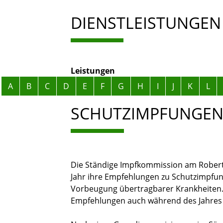
DIENSTLEISTUNGEN
Leistungen
Alphabetisches Register überspringen
A
B
C
D
E
F
G
H
I
J
K
L
SCHUTZIMPFUNGE
Die Ständige Impfkommission am Robert-K
Jahr ihre Empfehlungen zu Schutzimpfu
Vorbeugung übertragbarer Krankheiten. 
Empfehlungen auch während des Jahres v