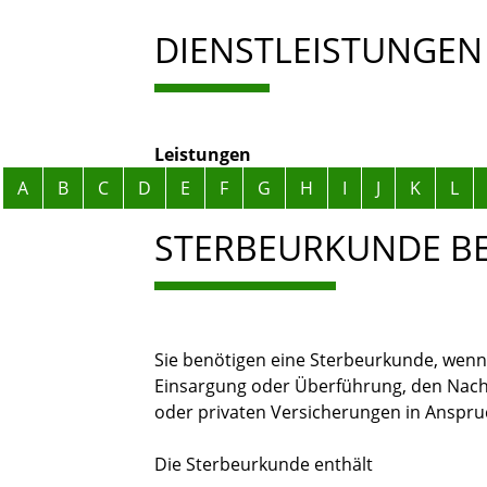
DIENSTLEISTUNGEN
Leistungen
Alphabetisches Register überspringen
A
B
C
D
E
F
G
H
I
J
K
L
STERBEURKUNDE B
Sie benötigen eine Sterbeurkunde, wenn 
Einsargung oder Überführung, den Nachl
oder privaten Versicherungen in Anspr
Die Sterbeurkunde enthält