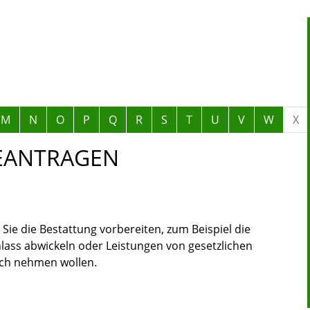
M
N
O
P
Q
R
S
T
U
V
W
X
EANTRAGEN
Sie die Bestattung vorbereiten, zum Beispiel die
ass abwickeln oder Leistungen von gesetzlichen
uch nehmen wollen.