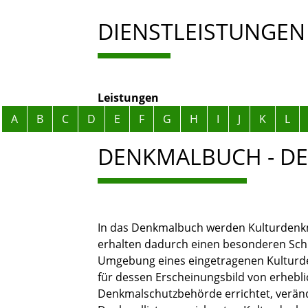
DIENSTLEISTUNGEN
Leistungen
Alphabetisches Register überspringen
A
B
C
D
E
F
G
H
I
J
K
L
DENKMALBUCH - D
In das Denkmalbuch werden Kulturdenkm
erhalten dadurch einen besonderen Sch
Umgebung eines eingetragenen Kulturde
für dessen Erscheinungsbild von erhebl
Denkmalschutzbehörde errichtet, verände