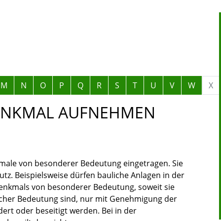
M
N
O
P
Q
R
S
T
U
V
W
X
ENKMAL AUFNEHMEN
ale von besonderer Bedeutung eingetragen. Sie
utz.
Beispielsweise dürfen bauliche Anlagen in der
nkmals von besonderer Bedeutung, soweit sie
icher Bedeutung sind, nur mit Genehmigung der
rt oder beseitigt werden. Bei in der