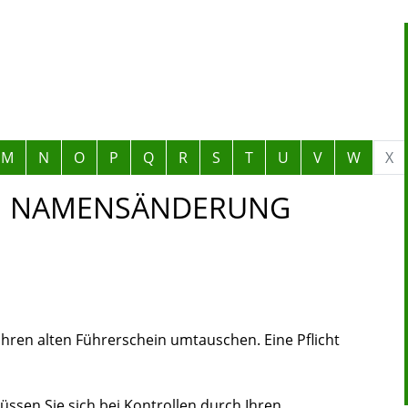
M
N
O
P
Q
R
S
T
U
V
W
X
EI NAMENSÄNDERUNG
Ihren alten Führerschein umtauschen. Eine Pflicht
üssen Sie sich bei Kontrollen durch Ihren