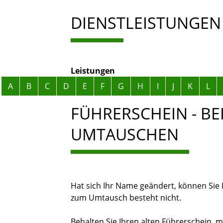
DIENSTLEISTUNGEN
Leistungen
Alphabetisches Register überspringen
A
B
C
D
E
F
G
H
I
J
K
L
FÜHRERSCHEIN - B
UMTAUSCHEN
Hat sich Ihr Name geändert, können Sie 
zum Umtausch besteht nicht.
Behalten Sie Ihren alten Führerschein, m