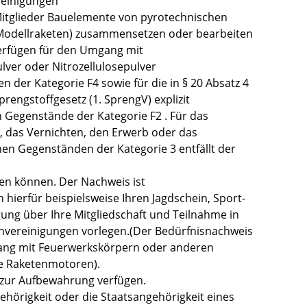
reinigungen
Mitglieder Bauelemente von pyrotechnischen
Modellraketen) zusammensetzen oder bearbeiten
erfügen für den Umgang mit
lver oder Nitrozellulosepulver
der Kategorie F4 sowie für die in § 20 Absatz 4
engstoffgesetz (1. SprengV) explizit
n Gegenstände der Kategorie F2 . Für das
 das Vernichten, den Erwerb oder das
en Gegenständen der Kategorie 3 entfällt der
en können. Der Nachweis ist
 hierfür beispielsweise Ihren Jagdschein, Sport-
ung über Ihre Mitgliedschaft und Teilnahme in
vereinigungen vorlegen.(Der Bedürfnisnachweis
gang mit Feuerwerkskörpern oder anderen
e Raketenmotoren).
zur Aufbewahrung verfügen.
hörigkeit oder die Staatsangehörigkeit eines