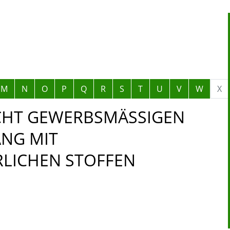
M
N
O
P
Q
R
S
T
U
V
W
X
HT GEWERBSMÄSSIGEN E
 MIT E
ICHEN STOFFEN B