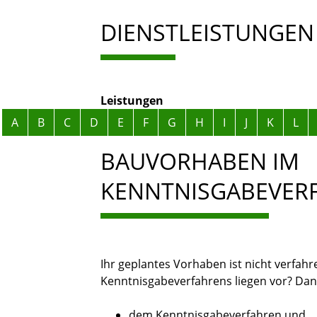
DIENSTLEISTUNGEN
Leistungen
Alphabetisches Register überspringen
A
B
C
D
E
F
G
H
I
J
K
L
BAUVORHABEN IM
KENNTNISGABEVER
Ihr geplantes Vorhaben ist nicht verfah
Kenntnisgabeverfahrens liegen vor? Dan
dem Kenntnisgabeverfahren und