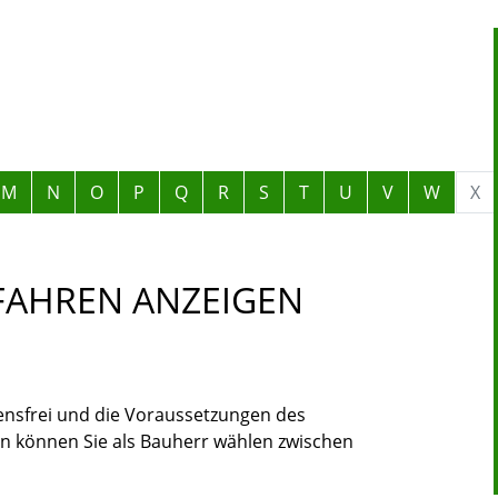
M
N
O
P
Q
R
S
T
U
V
W
X
FAHREN ANZEIGEN
rensfrei und die Voraussetzungen des
n können Sie als Bauherr wählen zwischen