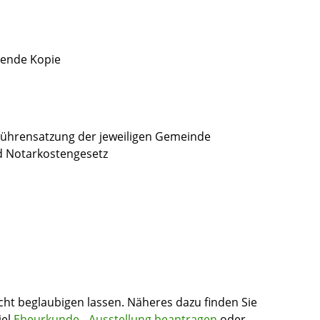
gende Kopie
ührensatzung der jeweiligen Gemeinde
d Notarkostengesetz
t beglaubigen lassen. Näheres dazu finden Sie
iel
Eheurkunde - Ausstellung beantragen
oder