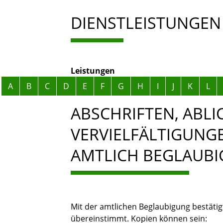
DIENSTLEISTUNGEN
Leistungen
Alphabetisches Register überspringen
A
B
C
D
E
F
G
H
I
J
K
L
ABSCHRIFTEN, ABL
VERVIELFÄLTIGUNG
AMTLICH BEGLAUBI
Mit der amtlichen Beglaubigung bestätig
übereinstimmt.
Kopien können sein: