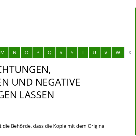
M
N
O
P
Q
R
S
T
U
V
W
X
ICHTUNGEN,
EN UND NEGATIVE
GEN LASSEN
t die Behörde, dass die Kopie mit dem Original