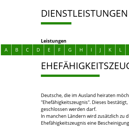
DIENSTLEISTUNGEN
Leistungen
Alphabetisches Register überspringen
A
B
C
D
E
F
G
H
I
J
K
L
EHEFÄHIGKEITSZEU
Deutsche, die im Ausland heiraten möch
"Ehefähigkeitszeugnis". Dieses bestätig
geschlossen werden darf.
In manchen Ländern wird zusätzlich zu
Ehefähigkeitszeugnis eine Bescheinigung