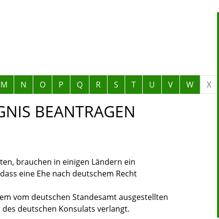
M
N
O
P
Q
R
S
T
U
V
W
X
GNIS BEANTRAGEN
ten, brauchen in einigen Ländern ein
t, dass eine Ehe nach deutschem Recht
 dem vom deutschen Standesamt ausgestellten
 des deutschen Konsulats verlangt.