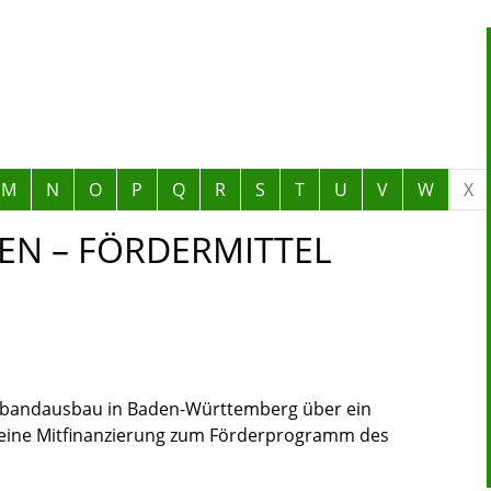
M
N
O
P
Q
R
S
T
U
V
W
X
N – FÖRDERMITTEL
tbandausbau in Baden-Württemberg über ein
eine Mitfinanzierung zum Förderprogramm des