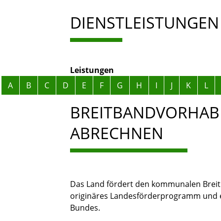
DIENSTLEISTUNGEN
Leistungen
Alphabetisches Register überspringen
A
B
C
D
E
F
G
H
I
J
K
L
BREITBANDVORHABE
ABRECHNEN
Das Land fördert den kommunalen Brei
originäres Landesförderprogramm und 
Bundes.