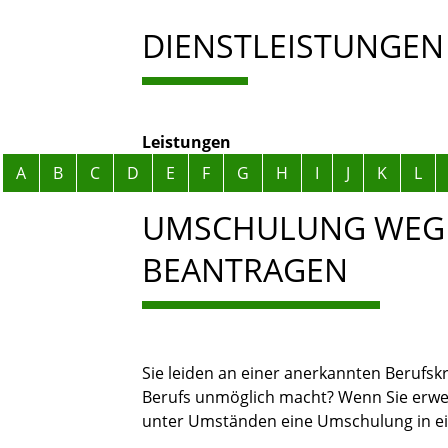
DIENSTLEISTUNGEN
Leistungen
Alphabetisches Register überspringen
A
B
C
D
E
F
G
H
I
J
K
L
UMSCHULUNG WEGE
BEANTRAGEN
Sie leiden an einer anerkannten Berufsk
Berufs unmöglich macht? Wenn Sie erwerb
unter Umständen eine Umschulung in ei