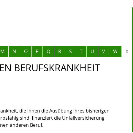
M
N
O
P
Q
R
S
T
U
V
W
X
N BERUFSKRANKHEIT
rankheit, die Ihnen die Ausübung Ihres bisherigen
sfähig sind, finanziert die Unfallversicherung
nen anderen Beruf.