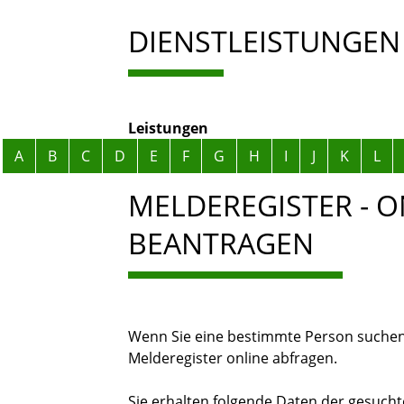
DIENSTLEISTUNGEN
Leistungen
Alphabetisches Register überspringen
A
B
C
D
E
F
G
H
I
J
K
L
MELDEREGISTER - 
BEANTRAGEN
Wenn Sie eine bestimmte Person suche
Melderegister online abfragen.
Sie erhalten folgende Daten der gesuch