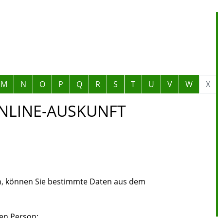
M
N
O
P
Q
R
S
T
U
V
W
X
ONLINE-AUSKUNFT
n, können Sie bestimmte Daten aus dem
ten Person: