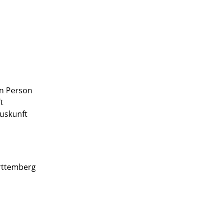
en Person
t
auskunft
rttemberg